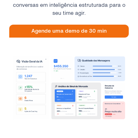
Engage
conversas em inteligência estruturada para o
Grow
AI at tyntec
Contact us
seu time agir.
Conversations
Virtual Numbers
Inbox
Agende uma demo de 30 min
Connect
Customer Service
tyntec for Enterprises
Network API
Developers Help Center
tyntec for Telecoms
Login