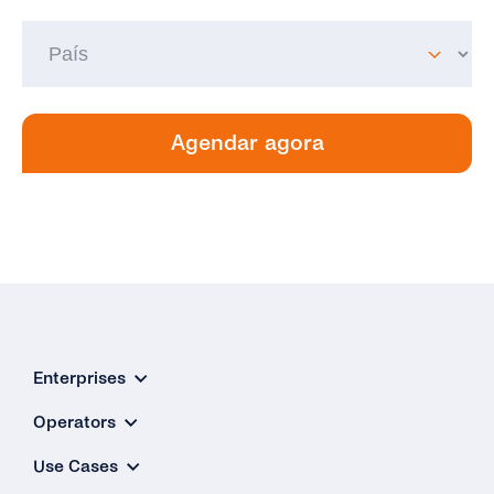
us
Pa
o
pr
(R
Enterprises
Operators
Use Cases