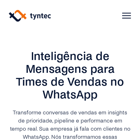
Skip
to
content
Products
Inteligência de
Mensagens para
Use Cases
Verify
Times de Vendas no
WhatsApp
Telecoms
Phone Verification
Activation & Onboarding
Authenticate
Selling & Transactions
Company
Protect
Transforme conversas de vendas em insights
de prioridade, pipeline e performance em
Support & Retention
2FA
tempo real. Sua empresa já fala com clientes no
Blog
A2P Monetization
About Us
WhatsApp. Nós transformamos essas